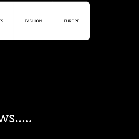
PORTS
FASHION
EUROPE
TS
FASHION
EUROPE
ews
.....