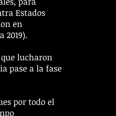
ales, para
ntra Estados
ion en
a 2019).
, que lucharon
ia pase a la fase
ues por todo el
empo