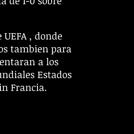
a de 1-0 sobre
e UEFA , donde
dos tambien para
entaran a los
ndiales Estados
in Francia.