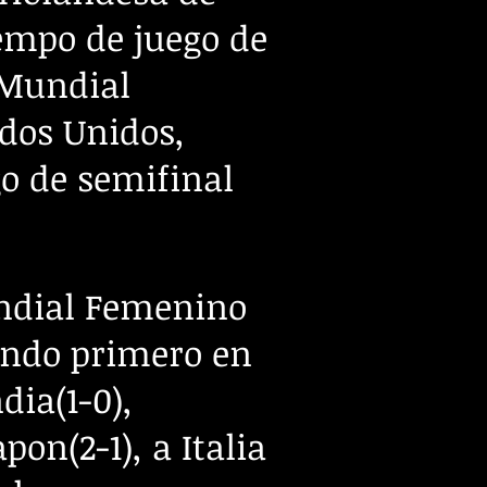
iempo de juego de
a-Mundial
dos Unidos,
go de semifinal
Mundial Femenino
nando primero en
dia(1-0),
pon(2-1), a Italia