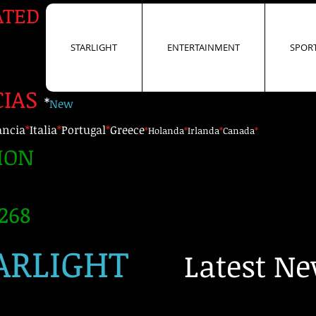
ATED
STARLIGHT
ENTERTAINMENT
S
STARLIGHT
ENTERTAINMENT
SPOR
CIAS
*
New
ancia
*
Italia
*
Portugal
*
Greece
*
Holanda
*
Irlanda
*
Canada
*
ION
268
ARLIGHT
Latest N