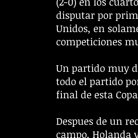
(2-0) en los cuart
disputar por prim
Unidos, en solam
competiciones mun
Un partido muy di
todo el partido po
final
de esta Cop
Despues de un rec
campo, Holanda y