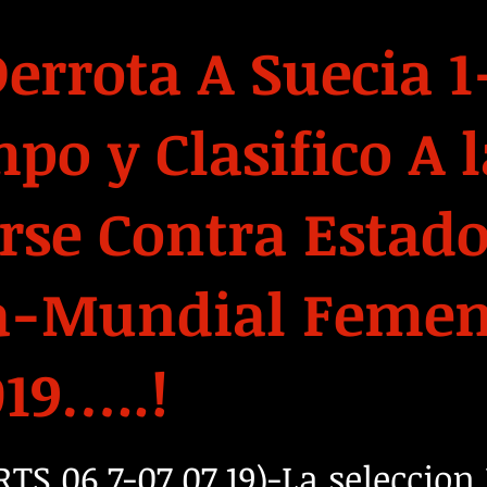
errota A Suecia 1
po y Clasifico A l
rse Contra Estad
pa-Mundial Feme
019…..!
S,06.7-07.07.19)-La seleccion