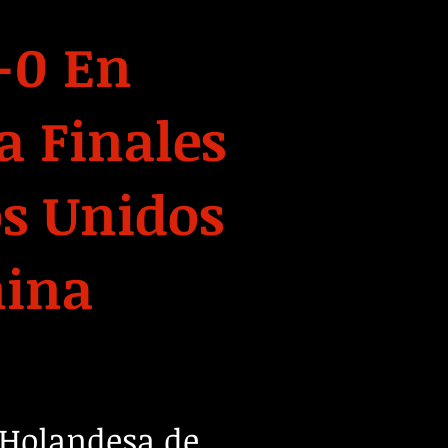
-0 En
a Finales
os Unidos
nina
 Holandesa de