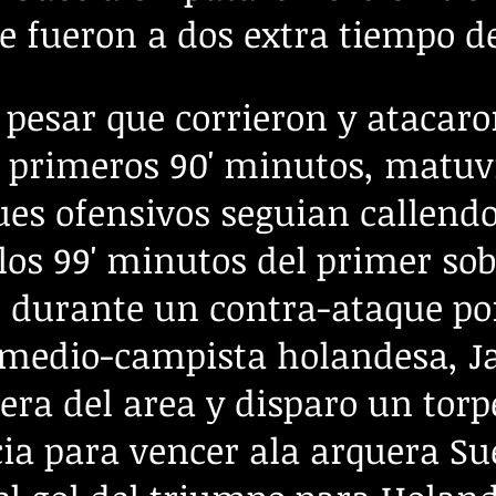
e fueron a dos extra tiempo de
a pesar que corrieron y atacar
 primeros 90' minutos, matuvi
ques ofensivos seguian callendo
 los 99' minutos del primer so
 durante un contra-ataque po
a medio-campista holandesa, J
uera del area y disparo un torp
ia para vencer ala arquera Su