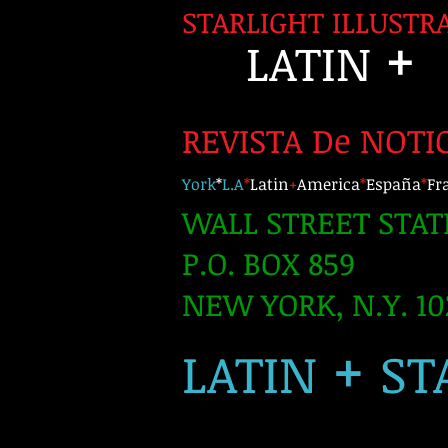
STARLIGHT ILLUSTR
+
LATIN
REVISTA De NOTI
York
*
L.A
*
Latin
+
America
*
España
*
Fr
WALL STREET STAT
P.O. BOX 859
NEW YORK, N.Y. 10
+
LATIN
ST