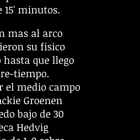
 15' minutos.
on mas al arco
eron su fisico
 hasta que llego
bre-tiempo.
r el medio campo
ackie Groenen
edo bajo de 30
eca Hedvig