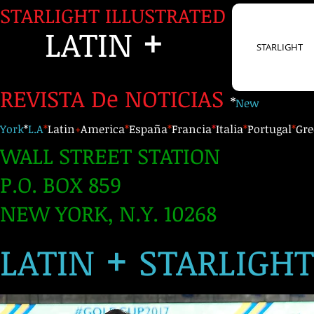
STARLIGHT ILLUSTRATED
+
LATIN
STARLIGHT
REVISTA De NOTICIAS
*
New
York
*
L.A
*
Latin
+
America
*
España
*
Francia
*
Italia
*
Portugal
*
Gre
WALL STREET STATION
P.O. BOX 859
NEW YORK, N.Y. 10268
+
LATIN
STARLIGH