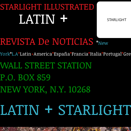
STARLIGHT ILLUSTRATED
+
LATIN
STARLIGHT
REVISTA De NOTICIAS
*
New
York
*
L.A
*
Latin
+
America
*
España
*
Francia
*
Italia
*
Portugal
*
Gre
WALL STREET STATION
P.O. BOX 859
NEW YORK, N.Y. 10268
+
LATIN
STARLIGH